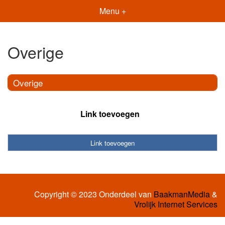
Menu +
Overige
Overige
Link toevoegen
Link toevoegen
Copyright © 2023 Onderdeel van
BaakmanMedia
&
Vrolijk Internet Services